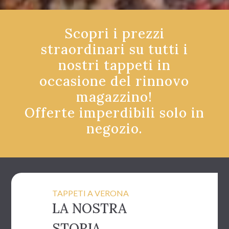
Scopri i prezzi
straordinari su tutti i
nostri tappeti in
occasione del rinnovo
magazzino!
Offerte imperdibili solo in
negozio.
TAPPETI A VERONA
LA NOSTRA
STORIA