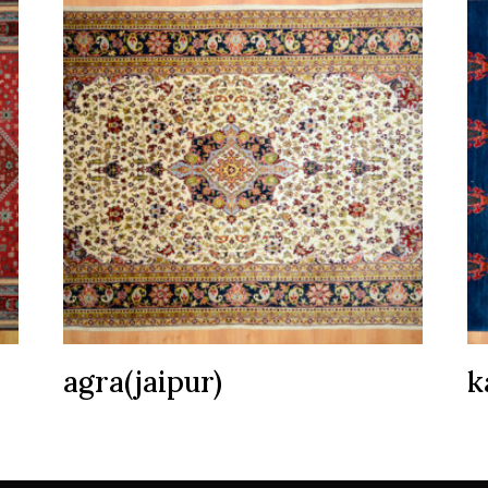
agra(jaipur)
k