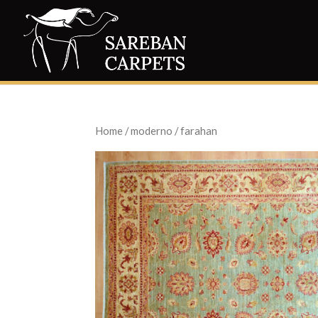
Home
/
moderno
/ farahan